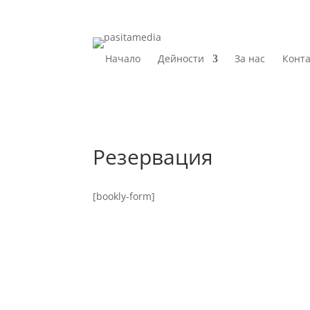
Начало
Дейности
За нас
Конт
Резервация
[bookly-form]